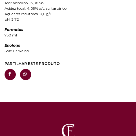
Teor alcoólico: 13,5% Vol.
Acidez total: 4,09% g/L ac. tartárico
Açucares redutores: 0,6 g/L
pH: 3,72
Formatos
750 ml
Enólogo
Jose Carvalho
PARTILHAR ESTE PRODUTO