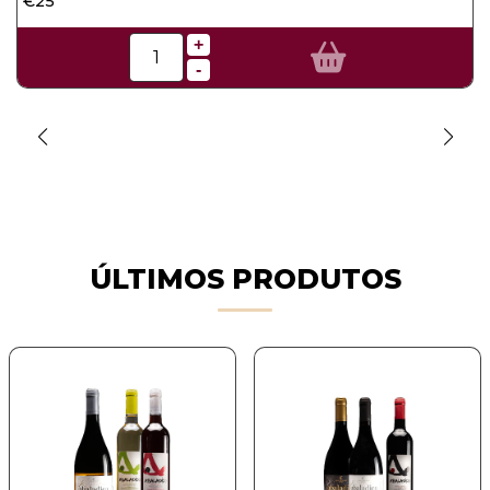
€25
€
1
+
-
ÚLTIMOS PRODUTOS