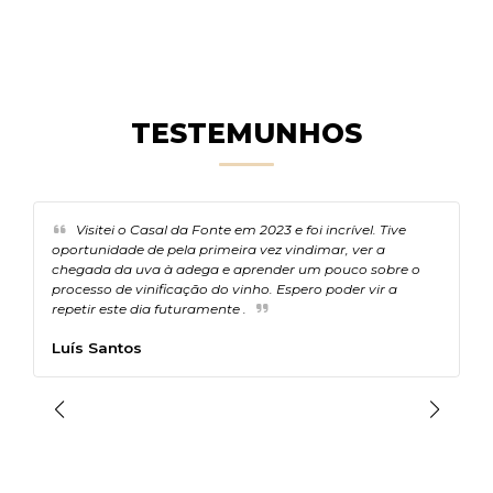
TESTEMUNHOS
Visitei o Casal da Fonte em 2023 e foi incrível. Tive
oportunidade de pela primeira vez vindimar, ver a
c
chegada da uva à adega e aprender um pouco sobre o
c
processo de vinificação do vinho. Espero poder vir a
T
repetir este dia futuramente .
Luís Santos