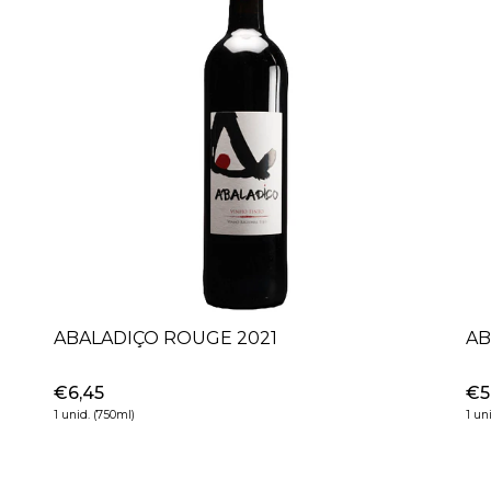
ABALADIÇO ROUGE 2021
AB
€6,45
€5
1 unid. (750ml)
1 un
+
-