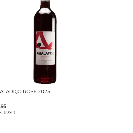
ALADIÇO ROSÉ 2023
,95
id. (750ml)
+
-