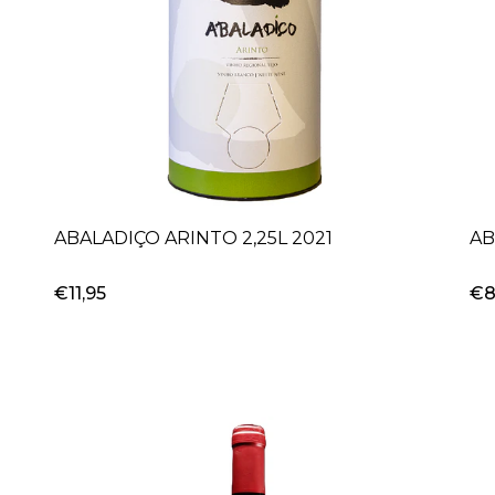
ABALADIÇO ARINTO 2,25L 2021
AB
€11,95
€8
+
-