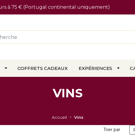
ieurs à 75 € (Portugal continental uniquement)
COFFRETS CADEAUX
EXPÉRIENCES
C
VINS
Accueil
Vins
Trier par