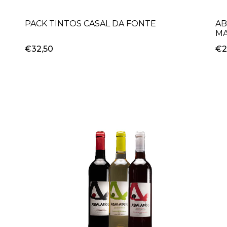
PACK TINTOS CASAL DA FONTE
AB
MA
€32,50
€2
+
-