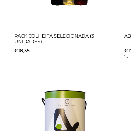
PACK COLHEITA SELECIONADA (3
AB
UNIDADES)
€18,35
€1
1 un
+
-